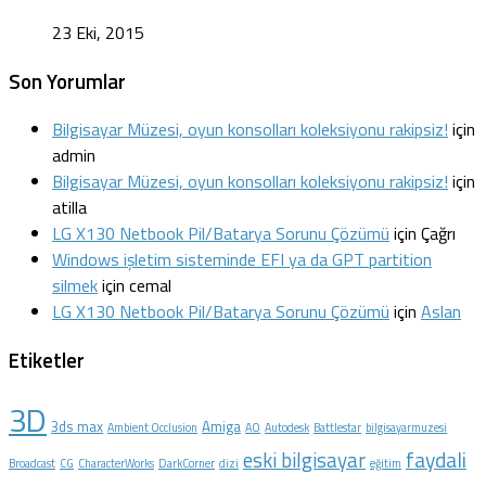
23 Eki, 2015
Son Yorumlar
Bilgisayar Müzesi, oyun konsolları koleksiyonu rakipsiz!
için
admin
Bilgisayar Müzesi, oyun konsolları koleksiyonu rakipsiz!
için
atilla
LG X130 Netbook Pil/Batarya Sorunu Çözümü
için
Çağrı
Windows işletim sisteminde EFI ya da GPT partition
silmek
için
cemal
LG X130 Netbook Pil/Batarya Sorunu Çözümü
için
Aslan
Etiketler
3D
3ds max
Amiga
Ambient Occlusion
AO
Autodesk
Battlestar
bilgisayarmuzesi
faydali
eski bilgisayar
Broadcast
CG
CharacterWorks
DarkCorner
dizi
eğitim