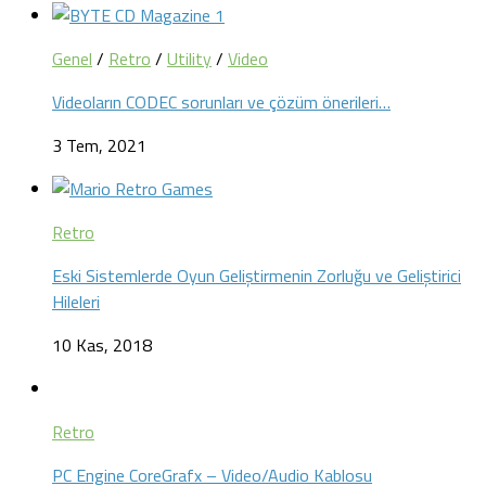
Genel
/
Retro
/
Utility
/
Video
Videoların CODEC sorunları ve çözüm önerileri…
3 Tem, 2021
Retro
Eski Sistemlerde Oyun Geliştirmenin Zorluğu ve Geliştirici
Hileleri
10 Kas, 2018
Retro
PC Engine CoreGrafx – Video/Audio Kablosu