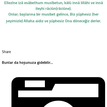
Ellezîne izâ esâbethum musîbetun, kâlû innâ lillâhi ve innâ
ileyhi râciûn(râciûne).
Onlar; başlarına bir musibet gelince, Biz şüphesiz (her
şeyimizle) Allaha aidiz ve şüphesiz Ona döneceğiz derler.
Share
Bunlar da hoşunuza gidebilir...