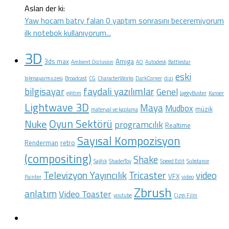
Aslan der ki:
Yaw hocam batry falan 0 yaptım sonrasını beceremiyorum
ilk notebok kullanıyorum...
3D
3ds max
Amiga
Ambient Occlusion
AO
Autodesk
Battlestar
eski
bilgisayarmuzesi
Broadcast
CG
CharacterWorks
DarkCorner
dizi
faydali yazılımlar
bilgisayar
Genel
eğitim
JaggyBuster
Kanser
Lightwave 3D
Maya
Mudbox
müzik
materyal ve kaplama
Oyun Sektörü
Nuke
programcılık
Realtime
Sayısal Kompozisyon
Renderman
retro
(compositing)
Shake
Sağlık
ShaderToy
Speed Edit
Substance
Televizyon Yayıncılık
Tricaster
video
VFX
Painter
video
Zbrush
anlatım
Video Toaster
youtube
Çizgi Film