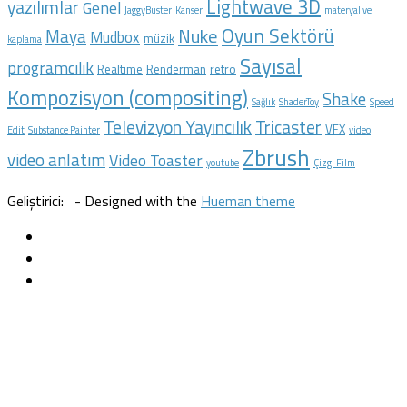
Lightwave 3D
yazılımlar
Genel
JaggyBuster
Kanser
materyal ve
Oyun Sektörü
Nuke
Maya
Mudbox
müzik
kaplama
Sayısal
programcılık
Realtime
Renderman
retro
Kompozisyon (compositing)
Shake
Sağlık
ShaderToy
Speed
Televizyon Yayıncılık
Tricaster
VFX
Edit
Substance Painter
video
Zbrush
video anlatım
Video Toaster
youtube
Çizgi Film
Geliştirici:
- Designed with the
Hueman theme