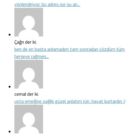
yönlendiriyor. bu adres ise su an...
Çağrı der ki:
ben de en başta anlamadım tam sonradan çözdüm tüm
herşeye rağmen...
cemal der ki:
usta emeğine sağlık güzel anlatım için. hayat kurtardın :)