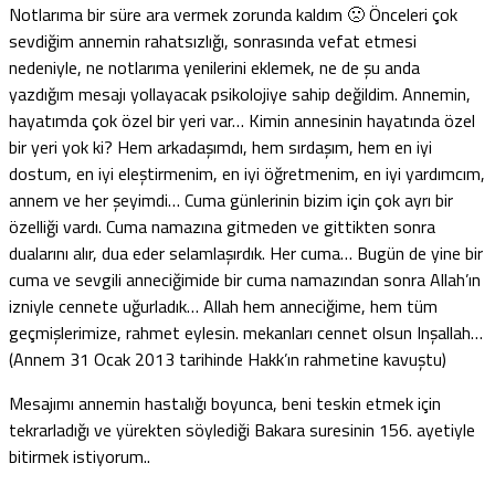
Notlarıma bir süre ara vermek zorunda kaldım 🙁 Önceleri çok
sevdiğim annemin rahatsızlığı, sonrasında vefat etmesi
nedeniyle, ne notlarıma yenilerini eklemek, ne de şu anda
yazdığım mesajı yollayacak psikolojiye sahip değildim. Annemin,
hayatımda çok özel bir yeri var… Kimin annesinin hayatında özel
bir yeri yok ki? Hem arkadaşımdı, hem sırdaşım, hem en iyi
dostum, en iyi eleştirmenim, en iyi öğretmenim, en iyi yardımcım,
annem ve her şeyimdi… Cuma günlerinin bizim için çok ayrı bir
özelliği vardı. Cuma namazına gitmeden ve gittikten sonra
dualarını alır, dua eder selamlaşırdık. Her cuma… Bugün de yine bir
cuma ve sevgili anneciğimide bir cuma namazından sonra Allah’ın
izniyle cennete uğurladık… Allah hem anneciğime, hem tüm
geçmişlerimize, rahmet eylesin. mekanları cennet olsun Inşallah…
(Annem 31 Ocak 2013 tarihinde Hakk’ın rahmetine kavuştu)
Mesajımı annemin hastalığı boyunca, beni teskin etmek için
tekrarladığı ve yürekten söylediği Bakara suresinin 156. ayetiyle
bitirmek istiyorum..