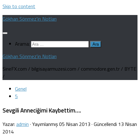
Skip to content
Gökhan Sönmez'in Notları
Arama:
Gökhan Sönmez'in Notları
SineFX.com / bilgisayarmuzesi.com / commodore.gen.tr / BYTE
/
Genel
5
Sevgili Anneciğimi Kaybettim….
Yazar:
admin
· Yayımlanmış
05 Nisan 2013
· Güncellendi
13 Nisan
2014