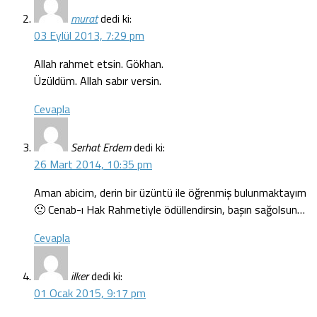
murat
dedi ki:
03 Eylül 2013, 7:29 pm
Allah rahmet etsin. Gökhan.
Üzüldüm. Allah sabır versin.
Cevapla
Serhat Erdem
dedi ki:
26 Mart 2014, 10:35 pm
Aman abicim, derin bir üzüntü ile öğrenmiş bulunmaktayım
🙁 Cenab-ı Hak Rahmetiyle ödüllendirsin, başın sağolsun…
Cevapla
ilker
dedi ki:
01 Ocak 2015, 9:17 pm