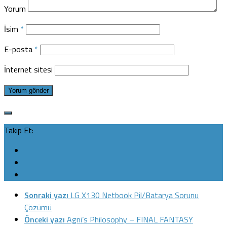
Yorum
İsim
*
E-posta
*
İnternet sitesi
Takip Et:
Sonraki yazı
LG X130 Netbook Pil/Batarya Sorunu
Çözümü
Önceki yazı
Agni’s Philosophy – FINAL FANTASY