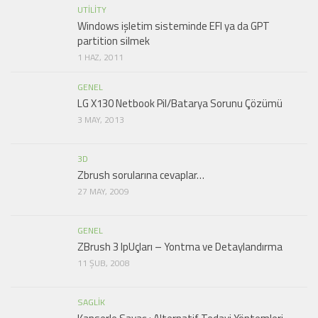
UTILITY
Windows işletim sisteminde EFI ya da GPT
partition silmek
1 HAZ, 2011
GENEL
LG X130 Netbook Pil/Batarya Sorunu Çözümü
3 MAY, 2013
3D
Zbrush sorularına cevaplar…
27 MAY, 2009
GENEL
ZBrush 3 IpUçları – Yontma ve Detaylandırma
11 ŞUB, 2008
SAGLIK