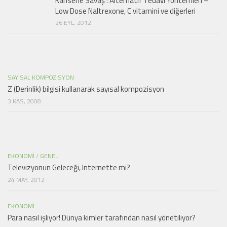
Kanserle Savaş : Alternatif Tedavi Yöntemleri –
Low Dose Naltrexone, C vitamini ve diğerleri
26 EYL, 2012
SAYISAL KOMPOZISYON
Z (Derinlik) bilgisi kullanarak sayısal kompozisyon
3 KAS, 2008
EKONOMI
/
GENEL
Televizyonun Geleceği, Internette mi?
24 MAY, 2012
EKONOMI
Para nasıl işliyor! Dünya kimler tarafından nasıl yönetiliyor?