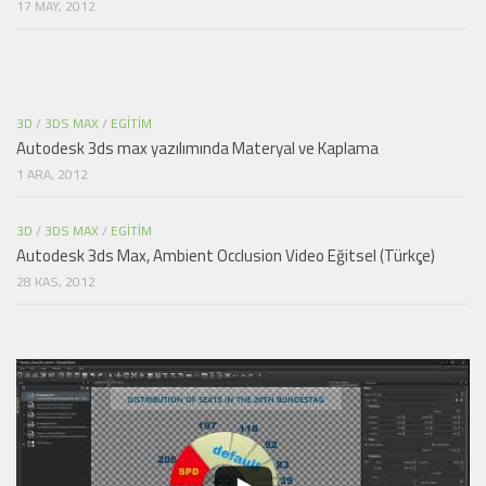
17 MAY, 2012
3D
/
3DS MAX
/
EGITIM
Autodesk 3ds max yazılımında Materyal ve Kaplama
1 ARA, 2012
3D
/
3DS MAX
/
EGITIM
Autodesk 3ds Max, Ambient Occlusion Video Eğitsel (Türkçe)
28 KAS, 2012