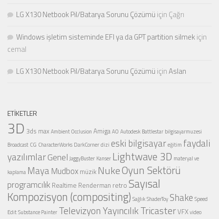
LG X130 Netbook Pil/Batarya Sorunu Çözümü
için
Çağrı
Windows işletim sisteminde EFI ya da GPT partition silmek
için
cemal
LG X130 Netbook Pil/Batarya Sorunu Çözümü
için
Aslan
ETIKETLER
3D
3ds max
Amiga
Ambient Occlusion
AO
Autodesk
Battlestar
bilgisayarmuzesi
faydali
eski bilgisayar
Broadcast
CG
CharacterWorks
DarkCorner
dizi
eğitim
Lightwave 3D
yazılımlar
Genel
JaggyBuster
Kanser
materyal ve
Oyun Sektörü
Nuke
Maya
Mudbox
müzik
kaplama
Sayısal
programcılık
Realtime
Renderman
retro
Kompozisyon (compositing)
Shake
Sağlık
ShaderToy
Speed
Televizyon Yayıncılık
Tricaster
VFX
Edit
Substance Painter
video