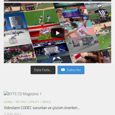
Daha Fazla...
Subscribe
GENEL
/
RETRO
/
UTILITY
/
VIDEO
Videoların CODEC sorunları ve çözüm önerileri…
3 TEM, 2021