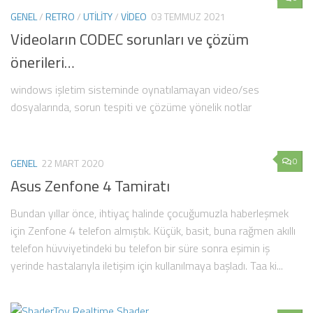
GENEL
/
RETRO
/
UTILITY
/
VIDEO
03 TEMMUZ 2021
Videoların CODEC sorunları ve çözüm
önerileri…
windows işletim sisteminde oynatılamayan video/ses
dosyalarında, sorun tespiti ve çözüme yönelik notlar
0
GENEL
22 MART 2020
Asus Zenfone 4 Tamiratı
Bundan yıllar önce, ihtiyaç halinde çocuğumuzla haberleşmek
için Zenfone 4 telefon almıştık. Küçük, basit, buna rağmen akıllı
telefon hüvviyetindeki bu telefon bir süre sonra eşimin iş
yerinde hastalarıyla iletişim için kullanılmaya başladı. Taa ki...