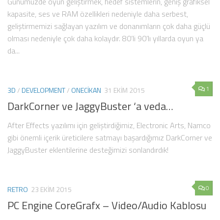
Günümüzde oyun geliştirmek, hedef sistemlerin, geniş grafiksel
kapasite, ses ve RAM özellikleri nedeniyle daha serbest,
geliştirmemizi sağlayan yazılım ve donanımların çok daha güçlü
olması nedeniyle çok daha kolaydır. 80’li 90’lı yıllarda oyun ya
da...
1
3D
/
DEVELOPMENT
/
ONECIKAN
31 EKIM 2015
DarkCorner ve JaggyBuster ‘a veda…
After Effects yazılımı için geliştirdiğimiz, Electronic Arts, Namco
gibi önemli içerik üreticilere satmayı başardığımız DarkCorner ve
JaggyBuster eklentilerine desteğimizi sonlandırdık!
0
RETRO
23 EKIM 2015
PC Engine CoreGrafx – Video/Audio Kablosu