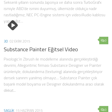
Seksenli yılların sonunda Japonya ve daha sonra TurboGrafx
ismiyle ABD’de ismini duyurmuş, ülkemizde oldukça nadir
rastladığımız, NEC PC-Engine sistemi için video/Audio kablosu
yapacağız…
0
3D
02 EKIM 2015
Substance Painter Eğitsel Video
Pixologic’in Zbrush ile modelleme alanında gerçekleştirdiği
devrimi, Allegoritmic firması Substance Designer ve Painter
ürünleriyle, dokulandırma (texturing) alanında gerçekleştiriyor
dersek sanırım yanılmış olmayız… Substance Painter çok
başarılı model boyama ve Designer dokulandırma aracı olarak
dikkat...
0
SAGLIK
15 HAZIRAN 2015