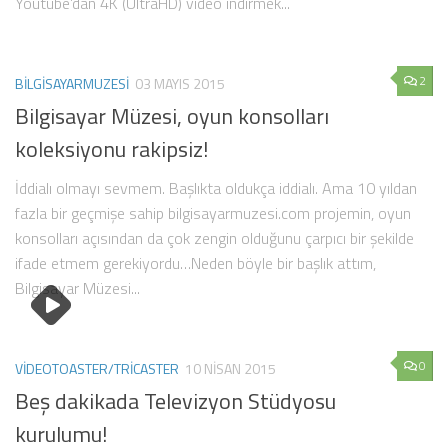
Youtube’dan 4K (UltraHD) video indirmek...
2
BILGISAYARMUZESI
03 MAYIS 2015
Bilgisayar Müzesi, oyun konsolları
koleksiyonu rakipsiz!
İddialı olmayı sevmem. Başlıkta oldukça iddialı. Ama 10 yıldan
fazla bir geçmişe sahip bilgisayarmuzesi.com projemin, oyun
konsolları açısından da çok zengin olduğunu çarpıcı bir şekilde
ifade etmem gerekiyordu…Neden böyle bir başlık attım,
Bilgisayar Müzesi...
0
VIDEOTOASTER/TRICASTER
10 NISAN 2015
Beş dakikada Televizyon Stüdyosu
kurulumu!