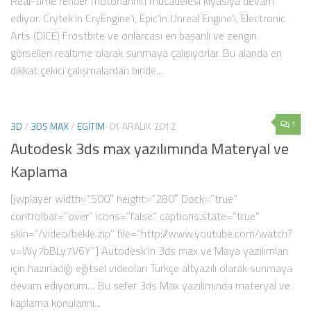
Real-time render motorlarının mücadelesi kıyasıya devam
ediyor. Crytek’in CryEngine’i, Epic’in Unreal Engine’i, Electronic
Arts (DICE) Frostbite ve onlarcası en başarılı ve zengin
görselleri realtime olarak sunmaya çalışıyorlar. Bu alanda en
dikkat çekici çalışmalardan biride...
1
3D
/
3DS MAX
/
EGITIM
01 ARALIK 2012
Autodesk 3ds max yazılımında Materyal ve
Kaplama
[jwplayer width=”500″ height=”280″ Dock=”true”
controlbar=”over” icons=”false” captions.state=”true”
skin=”/video/bekle.zip” file=”http://www.youtube.com/watch?
v=Wy7bBLy7V6Y”] Autodesk’in 3ds max ve Maya yazılımları
için hazırladığı eğitsel videoları Türkçe altyazılı olarak sunmaya
devam ediyorum… Bu sefer 3ds Max yazılımında materyal ve
kaplama konularını...