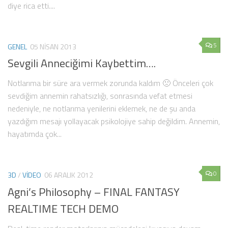
diye rica etti....
5
GENEL
05 NISAN 2013
Sevgili Anneciğimi Kaybettim….
Notlarıma bir süre ara vermek zorunda kaldım 🙁 Önceleri çok
sevdiğim annemin rahatsızlığı, sonrasında vefat etmesi
nedeniyle, ne notlarıma yenilerini eklemek, ne de şu anda
yazdığım mesajı yollayacak psikolojiye sahip değildim. Annemin,
hayatımda çok...
0
3D
/
VIDEO
06 ARALIK 2012
Agni’s Philosophy – FINAL FANTASY
REALTIME TECH DEMO