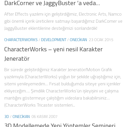
DarkCorner ve JaggyBuster ‘a veda…
After Effects yazılımı için geliştirdiğimiz, Electronic Arts, Namco
gibi önemli içerik üreticilere satmayı başardığımız DarkCorner ve
JaggyBuster eklentilerine desteğimizi sonlandırdık!
0
CHARACTERWORKS
/
DEVELOPMENT
/
ONECIKAN
23 OCAK 2015
CharacterWorks – yeni nesil Karakter
Jeneratör
Bir süredir geliştirdiğimiz Karakter Jeneratör/Motion Grafik
yazılımıyla (CharacterWorks) yoğun bir şekilde uğraştığımız için,
sitemi yenileyemedim… Fırsat bulduğumda siteye yeni içerikler
ekliyeceğim…. Şimdilik CharacterWorks’ün işleyişini ve çalışma
mantığını göstermeye çalıştığım videolara bakabilirsiniz…
(CharacterWorks Tricaster sistemleri...
7
3D
/
ONECIKAN
06 KASIM 2007
3D Modellemede Yeni Yöntemler Semineri