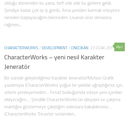
olduğu dönemden bu yana, terfi ede ede bu günlere geldi.
Şimdiye kadar çok iyi iş gördü. Ama yeniden kurmak isteyince
nereden başlayacağımı bilemedim. Lisanslı ürün olmasına
rağmen,...
0
CHARACTERWORKS
/
DEVELOPMENT
/
ONECIKAN
23 OCAK 2015
CharacterWorks – yeni nesil Karakter
Jeneratör
Bir süredir geliştirdiğimiz Karakter Jeneratör/Motion Grafik
yazılımıyla (CharacterWorks) yoğun bir şekilde uğraştığımız için,
sitemi yenileyemedim… Fırsat bulduğumda siteye yeni içerikler
ekliyeceğim…. Şimdilik CharacterWorks’ün işleyişini ve çalışma
mantığını göstermeye çalıştığım videolara bakabilirsiniz…
(CharacterWorks Tricaster sistemleri...