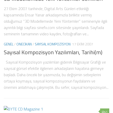
27 Ekim 2007 tarihinde, Digital Arts Günleri etkinliği
kapsamında Ensar Yanar arkadaşımızla birlikte vermiş
olduğumuz “3D Modellemede Yeni Yöntemler” semineriyle ilgili
ayrıntılı bilgi sayfası sinefx.com sitesinde yayınlandı. Sayfada
seminerin tamamının video kaydını, fotoğrafları ve...
7
GENEL
/
ONECIKAN
/
SAYISAL KOMPOZISYON
17 EKIM 2007
Sayısal Kompozisyon Yazılımları, Tarihi(m)
Sayısal Kompozisyon yazılımları giderek Bilgisayar Grafiği ve
sayısal görsel efektle ilgilenen arkadaşların hayatına girmeye
başladı. Daha önceki bir yazımızda, bu değişimin sebeplerini
ortaya koymaya, sayısal kompozisyonun faydalarını ve
önemini anlatmaya çalışmıştık. Bu sefer, sayısal kompozisyon...
0