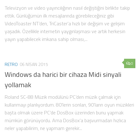
Televizyon ve video yayıncılığının nasıl değiştiğini birlikte takip
ettik. Günlüğümün ilk mesajlarında görebileceğiniz gibi
VideoToaster NT’den, TriCaster’a hızlı bir değişim ve gelişim
yaşadık. Özellikle internetin yaygınlaşması ve artık herkesin
yayın yapabilecek imkana sahip olması,...
0
RETRO
06 NISAN 2015
Windows da harici bir cihaza Midi sinyali
yollamak
Roland SC-88 Müzik modülünü PC’den müzik çalmak için
kullanmayı planlıyordum. 80’lerin sonları, 90’ların oyun müzikleri
başta olmak üzere PC’de DosBox üzerinden bunu yapmak
mümkün görünüyordu. Ama DosBox’a başvurmadan hızlıca
neler yapabilirim, ne yapmam gerekir...