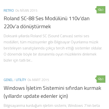
0
RETRO
04 NISAN 2015
Roland SC-88 Ses Modülünü 110v’dan
220v’a dönüştürmek
Doksanlı yıllarda Roland SC (Sound Canvas) serisi ses
modülleri, tüm müzisyenler gibi Bilgisayar Oyunlarına müzik
besteleyen sanatçılarında çokça tercih ettiği sistemler oldular.
O dönemde böyle bir donanımla oyun müziklerini dinlemek
bizler için tatlı bir...
0
GENEL
/
UTILITY
04 MART 2015
Windows İşletim Sistemini sıfırdan kurmak
(yıllardır update edenler için)
Bilgisayarıma kurduğum işletim sistemi, Windows 7’nin beta