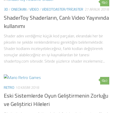
0
3D
/
ONECIKAN
/
VIDEO
/
VIDEOTOASTER/TRICASTER
27 ARALIK 2018
ShaderToy Shaderların, Canlı Video Yayınında
kullanımı
Shader adını verdiğimiz küçük kod parçaları, ekrandaki her bir
pikselin ne şekilde renklendirilmesi gerektiğini belirlemektedir.
Shader kodlarını inceleyebileceğiniz, farklı kodları değiştirerek
sonuçlar alabileceğiniz en iyi kaynaklardan bir tanesi
shadertoy.com sitesidir. Sitede yüzlerce shader incelemeniz...
0
RETRO
10 KASIM 2018
Eski Sistemlerde Oyun Geliştirmenin Zorluğu
ve Geliştirici Hileleri