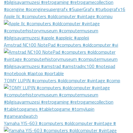
Apple IIc #computers #oldcomputer #vintage #compu
Amstrad NC100 NotePad #computers #oldcomputer #vi
TOMY LUPIN #computers #oldcomputer #vintage #comp
Yamaha YIS-603 #computers #oldcomputer #vintage #