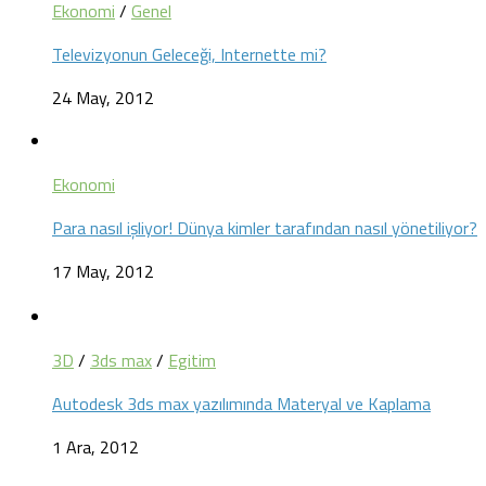
Ekonomi
/
Genel
Televizyonun Geleceği, Internette mi?
24 May, 2012
Ekonomi
Para nasıl işliyor! Dünya kimler tarafından nasıl yönetiliyor?
17 May, 2012
3D
/
3ds max
/
Egitim
Autodesk 3ds max yazılımında Materyal ve Kaplama
1 Ara, 2012