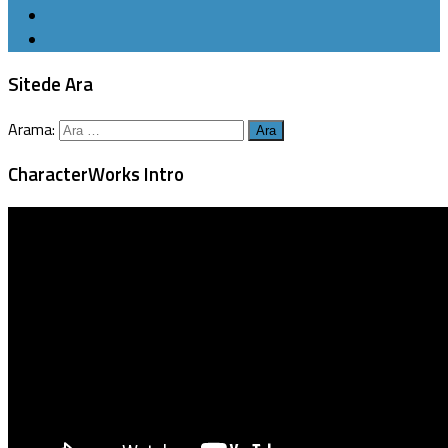
Sitede Ara
Arama:
CharacterWorks Intro