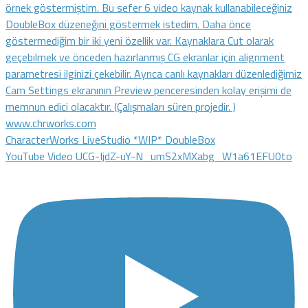
CharacterWorks LiveStudio *WIP* DoubleBox
YouTube Video UCG-IjdZ-uY-N_umS2xMXabg_W1a61EFU0to