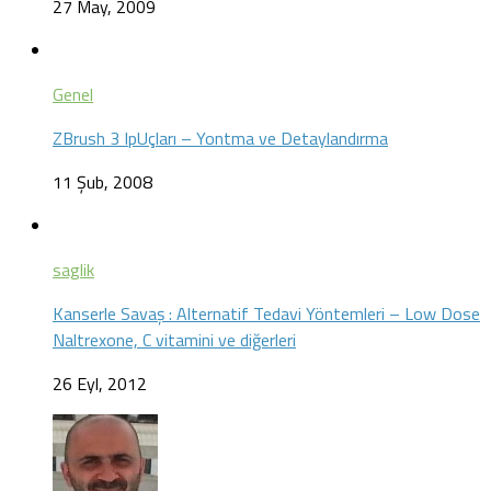
27 May, 2009
Genel
ZBrush 3 IpUçları – Yontma ve Detaylandırma
11 Şub, 2008
saglik
Kanserle Savaş : Alternatif Tedavi Yöntemleri – Low Dose
Naltrexone, C vitamini ve diğerleri
26 Eyl, 2012