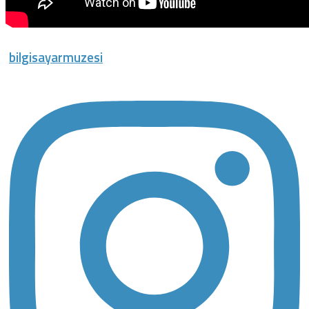
bilgisayarmuzesi