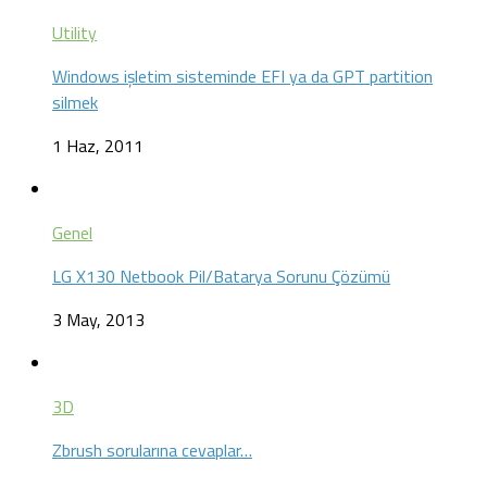
Utility
Windows işletim sisteminde EFI ya da GPT partition
silmek
1 Haz, 2011
Genel
LG X130 Netbook Pil/Batarya Sorunu Çözümü
3 May, 2013
3D
Zbrush sorularına cevaplar…