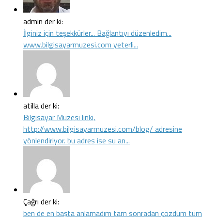
admin der ki:
İlginiz için teşekkürler... Bağlantıyı düzenledim...
www.bilgisayarmuzesi.com yeterli...
atilla der ki:
Bilgisayar Muzesi linki,
http://www.bilgisayarmuzesi.com/blog/ adresine
yönlendiriyor. bu adres ise su an...
Çağrı der ki:
ben de en başta anlamadım tam sonradan çözdüm tüm