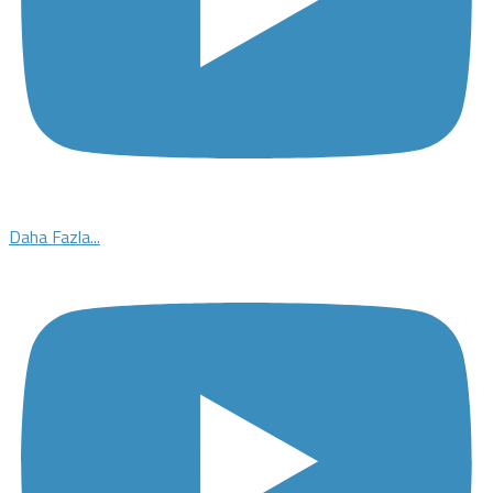
Daha Fazla...