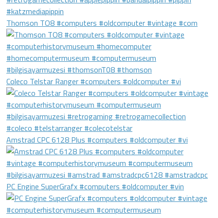
Thomson TO8 #computers #oldcomputer #vintage #com
Coleco Telstar Ranger #computers #oldcomputer #vi
Amstrad CPC 6128 Plus #computers #oldcomputer #vi
PC Engine SuperGrafx #computers #oldcomputer #vin