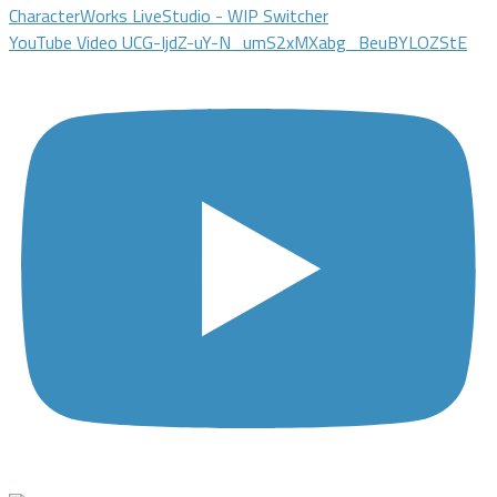
CharacterWorks LiveStudio - WIP Switcher
YouTube Video UCG-IjdZ-uY-N_umS2xMXabg_BeuBYLOZStE