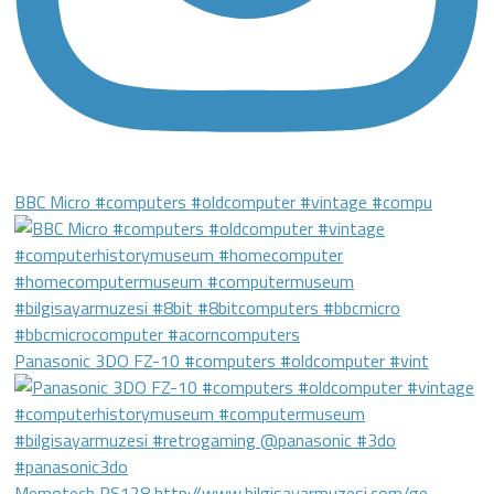
BBC Micro #computers #oldcomputer #vintage #compu
Panasonic 3DO FZ-10 #computers #oldcomputer #vint
Memotech RS128 http://www.bilgisayarmuzesi.com/ge