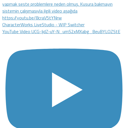
CharacterWorks LiveStudio - WIP Switcher
YouTube Video UCG-IjdZ-uY-N_umS2xMXabg_BeuBYLOZStE