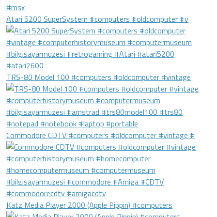
Atari 5200 SuperSystem #computers #oldcomputer #v
TRS-80 Model 100 #computers #oldcomputer #vintage
Commodore CDTV #computers #oldcomputer #vintage #
Katz Media Player 2000 (Apple Pippin) #computers