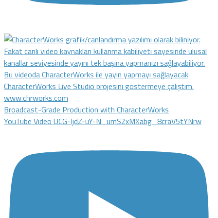
Broadcast-Grade Production with CharacterWorks
YouTube Video UCG-IjdZ-uY-N_umS2xMXabg_8craV5tYNrw