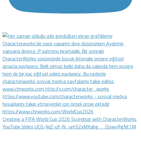
Creating a FIFA World Cup 2026 Scorebug with CharacterWorks
YouTube Video UCG-IjdZ-uY-N_umS2xMXabg__OswyRgNt1M