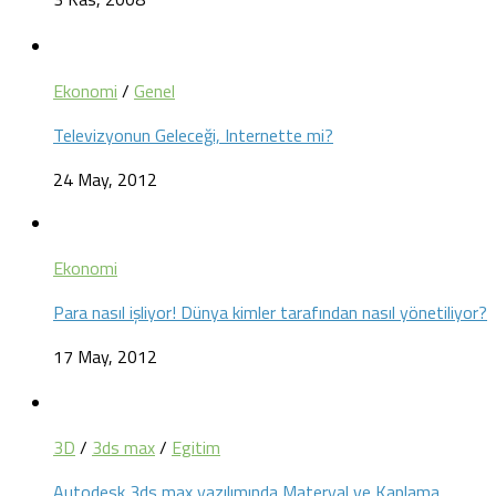
Ekonomi
/
Genel
Televizyonun Geleceği, Internette mi?
24 May, 2012
Ekonomi
Para nasıl işliyor! Dünya kimler tarafından nasıl yönetiliyor?
17 May, 2012
3D
/
3ds max
/
Egitim
Autodesk 3ds max yazılımında Materyal ve Kaplama