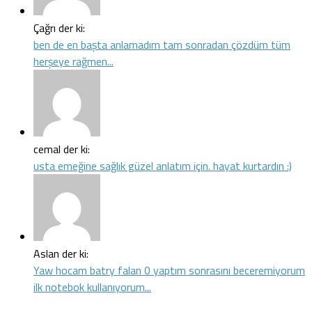
Çağrı der ki:
ben de en başta anlamadım tam sonradan çözdüm tüm
herşeye rağmen...
cemal der ki:
usta emeğine sağlık güzel anlatım için. hayat kurtardın :)
Aslan der ki:
Yaw hocam batry falan 0 yaptım sonrasını beceremiyorum
ilk notebok kullanıyorum...