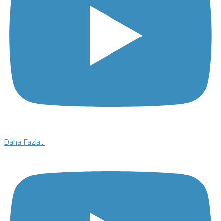
Daha Fazla...