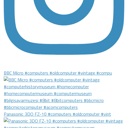
BBC Micro #computers #oldcomputer #vintage #compu
Panasonic 3DO FZ-10 #computers #oldcomputer #vint