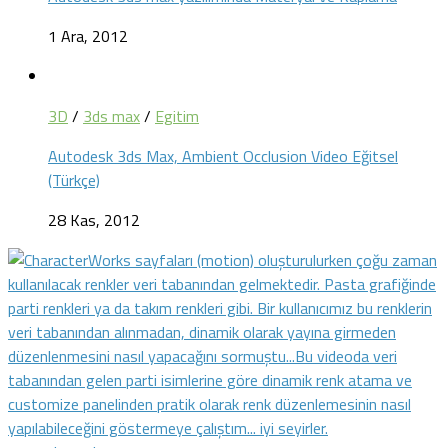
1 Ara, 2012
3D
/
3ds max
/
Egitim
Autodesk 3ds Max, Ambient Occlusion Video Eğitsel
(Türkçe)
28 Kas, 2012