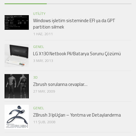
UTILITY
Windows işletim sisteminde EFI ya da GPT
partition silmek
1 HAZ, 2011
GENEL
LG X130 Netbook Pil/Batarya Sorunu Çözümü
3 MAY, 2013
3D
Zbrush sorularına cevaplar…
27 MAY, 2009
GENEL
ZBrush 3 IpUçları – Yontma ve Detaylandırma
11 ŞUB, 2008