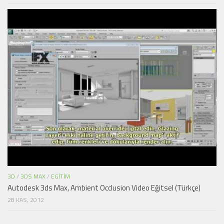
3D
/
3DS MAX
/
EGITIM
Autodesk 3ds Max, Ambient Occlusion Video Eğitsel (Türkçe)
28 KAS, 2012