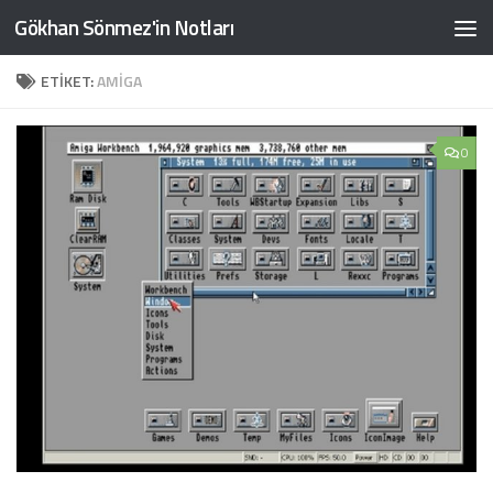
Gökhan Sönmez'in Notları
Skip to content
ETIKET:
AMIGA
0