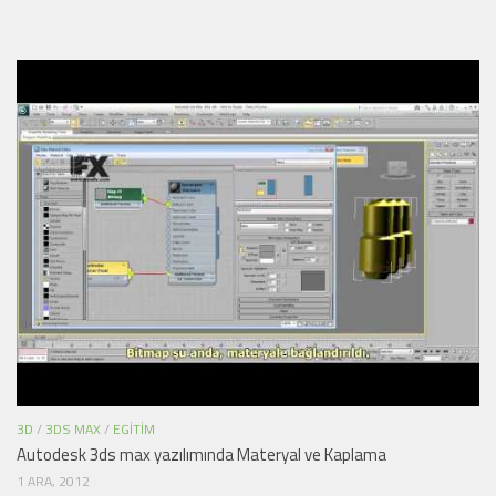
3D
/
3DS MAX
/
EGITIM
Autodesk 3ds max yazılımında Materyal ve Kaplama
1 ARA, 2012