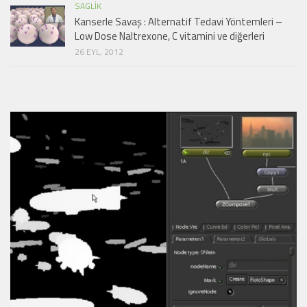
SAGLIK
Kanserle Savaş : Alternatif Tedavi Yöntemleri –
Low Dose Naltrexone, C vitamini ve diğerleri
26 EYL, 2012