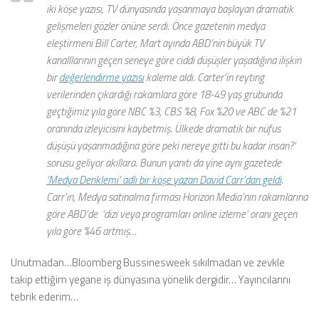
iki köşe yazısı, TV dünyasında yaşanmaya başlayan dramatik
gelişmeleri gözler önüne serdi. Önce gazetenin medya
eleştirmeni Bill Carter, Mart ayında ABD’nin büyük TV
kanalllarının geçen seneye göre ciddi düşüşler yaşadığına ilişkin
bir
değerlendirme yazısı
kaleme aldı. Carter’in reyting
verilerinden çıkardığı rakamlara göre 18-49 yaş grubunda
geçtiğimiz yıla göre NBC %3, CBS %8, Fox %20 ve ABC de %21
oranında izleyicisini kaybetmiş. Ülkede dramatik bir nüfus
düşüşü yaşanmadığına göre peki nereye gitti bu kadar insan?’
sorusu geliyor akıllara. Bunun yanıtı da yine aynı gazetede
‘Medya Denklemi’ adlı bir köşe yazan David Carr’dan geldi
.
Carr’ın, Medya satınalma firması Horizon Media’nın rakamlarına
göre ABD’de ‘dizi veya programları online izleme’ oranı geçen
yıla göre %46 artmış…
Unutmadan…Bloomberg Bussinesweek sıkılmadan ve zevkle
takip ettiğim yegane iş dünyasına yönelik dergidir… Yayıncılarını
tebrik ederim…