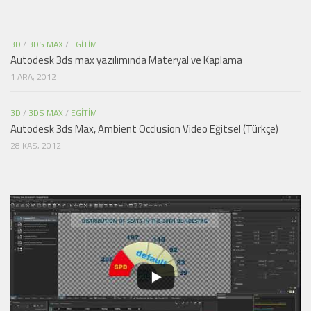
3D
/
3DS MAX
/
EGITIM
Autodesk 3ds max yazılımında Materyal ve Kaplama
1 ARA, 2012
3D
/
3DS MAX
/
EGITIM
Autodesk 3ds Max, Ambient Occlusion Video Eğitsel (Türkçe)
28 KAS, 2012