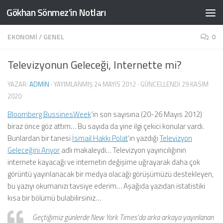
Gökhan Sönmez'in Notları
Skip to content
EKONOMI
/
GENEL
0
Televizyonun Geleceği, Internette mi?
YAZAR:
ADMIN
· YAYIMLANMIŞ
24 MAYIS 2012
· GÜNCELLENDI
29 KASIM
2020
Bloomberg BussinesWeek
‘in son sayısına (20-26 Mayıs 2012)
biraz önce göz attım… Bu sayıda da yine ilgi çekici konular vardı.
Bunlardan bir tanesi
İsmail Hakkı Polat
‘ın yazdığı
Televizyon
Geleceğini Arıyor
adlı makaleydi… Televizyon yayıncılığının
internete kayacağı ve internetin değişime uğrayarak daha çok
görüntü yayınlanacak bir medya olacağı görüşümüzü destekleyen,
bu yazıyı okumanızı tavsiye ederim… Aşağıda yazıdan istatistiki
kısa bir bölümü bulabilirsiniz…
Geçtiğimiz günlerde New York Times’da arka arkaya yayınlanan