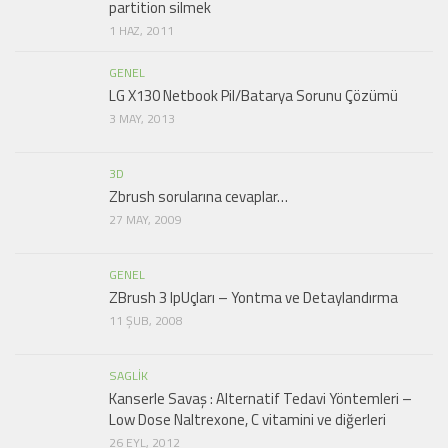
partition silmek
1 HAZ, 2011
GENEL
LG X130 Netbook Pil/Batarya Sorunu Çözümü
3 MAY, 2013
3D
Zbrush sorularına cevaplar…
27 MAY, 2009
GENEL
ZBrush 3 IpUçları – Yontma ve Detaylandırma
11 ŞUB, 2008
SAGLIK
Kanserle Savaş : Alternatif Tedavi Yöntemleri –
Low Dose Naltrexone, C vitamini ve diğerleri
26 EYL, 2012