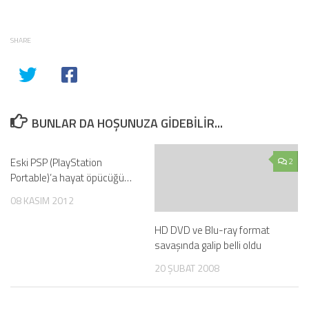
SHARE
BUNLAR DA HOŞUNUZA GIDEBILIR...
Eski PSP (PlayStation
0
2
Portable)’a hayat öpücüğü…
08 KASIM 2012
HD DVD ve Blu-ray format
savaşında galip belli oldu
20 ŞUBAT 2008