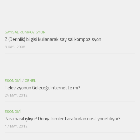
SAYISAL KOMPOZISYON
Z (Derinlik) bilgisi kullanarak sayısal kompozisyon
3 KAS, 2008
EKONOMI
/
GENEL
Televizyonun Geleceği, Internette mi?
24 MAY, 2012
EKONOMI
Para nasıl işliyor! Dünya kimler tarafından nasıl yönetiliyor?
17 MAY, 2012