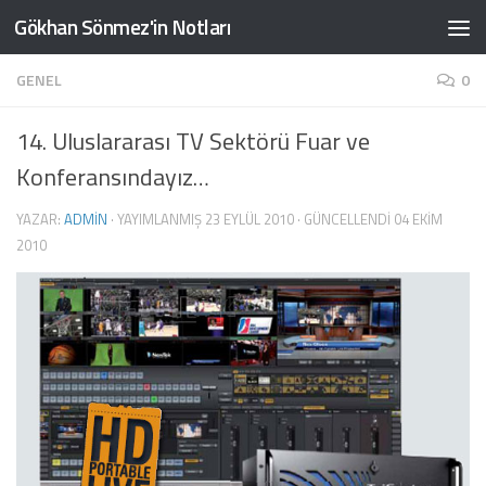
Gökhan Sönmez'in Notları
Skip to content
GENEL
0
14. Uluslararası TV Sektörü Fuar ve
Konferansındayız…
YAZAR:
ADMIN
· YAYIMLANMIŞ
23 EYLÜL 2010
· GÜNCELLENDI
04 EKIM
2010