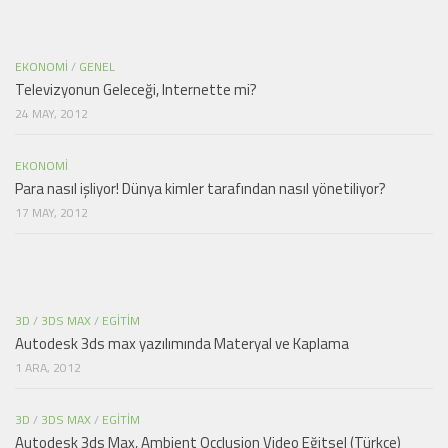
EKONOMI
/
GENEL
Televizyonun Geleceği, Internette mi?
24 MAY, 2012
EKONOMI
Para nasıl işliyor! Dünya kimler tarafından nasıl yönetiliyor?
17 MAY, 2012
3D
/
3DS MAX
/
EGITIM
Autodesk 3ds max yazılımında Materyal ve Kaplama
1 ARA, 2012
3D
/
3DS MAX
/
EGITIM
Autodesk 3ds Max, Ambient Occlusion Video Eğitsel (Türkçe)