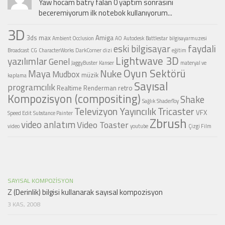
Yaw hocam batry falan 0 yaptım sonrasını
beceremiyorum ilk notebok kullanıyorum...
3D
3ds max
Amiga
Ambient Occlusion
AO
Autodesk
Battlestar
bilgisayarmuzesi
faydali
eski bilgisayar
Broadcast
CG
CharacterWorks
DarkCorner
dizi
eğitim
Lightwave 3D
yazılımlar
Genel
JaggyBuster
Kanser
materyal ve
Oyun Sektörü
Nuke
Maya
Mudbox
müzik
kaplama
Sayısal
programcılık
Realtime
Renderman
retro
Kompozisyon (compositing)
Shake
Sağlık
ShaderToy
Televizyon Yayıncılık
Tricaster
VFX
Speed Edit
Substance Painter
Zbrush
video anlatım
Video Toaster
video
youtube
Çizgi Film
SAYISAL KOMPOZISYON
Z (Derinlik) bilgisi kullanarak sayısal kompozisyon
3 KAS, 2008