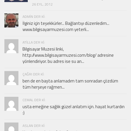
26 EYL, 2012
ADMIN DER KI:
İlginiz için teşekkürler... Bağlantıyı düzenledim...
www.bilgisayarmuzesi.com yeterli...
ATILLA DER KI:
Bilgisayar Muzesi linki,
http://www.bilgisayarmuzesi.com/blog/ adresine
yönlendiriyor. bu adres ise su an...
ÇAĞRI DER KI:
ben de en başta anlamadım tam sonradan çözdüm
tüm herşeye rağmen...
CEMAL DER KI:
usta emeğine sağlık güzel anlatım için. hayat kurtardın
:)
ASLAN DER KI: