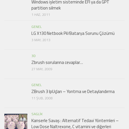
Windows işletim sisteminde EFI ya da GPT
partition silmek
1 HAZ, 2011
GENEL
LG X130 Netbook Pil/Batarya Sorunu Çözümü
3 MAY, 2013
3D
Zbrush sorularına cevaplar…
27 MAY, 2009
GENEL
ZBrush 3 IpUçları – Yontma ve Detaylandırma
11 ŞUB, 2008
SAGLIK
Kanserle Savaş : Alternatif Tedavi Yöntemleri –
Low Dose Naltrexone, C vitamini ve diğerleri