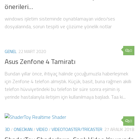
önerileri…
windows işletim sisteminde oynatılamayan video/ses
dosyalarında, sorun tespiti ve çözüme yönelik notlar
0
GENEL
22 MART 2020
Asus Zenfone 4 Tamiratı
Bundan yıllar önce, ihtiyaç halinde çocuğumuzla haberleşmek
için Zenfone 4 telefon almıştık. Küçük, basit, buna rağmen akıllı
telefon hüvviyetindeki bu telefon bir süre sonra eşimin iş
yerinde hastalarıyla iletişim için kullanılmaya başladı. Taa ki...
0
3D
/
ONECIKAN
/
VIDEO
/
VIDEOTOASTER/TRICASTER
27 ARALIK 2018