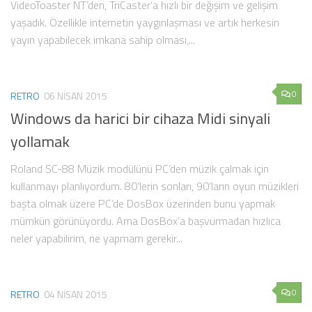
VideoToaster NT’den, TriCaster’a hızlı bir değişim ve gelişim
yaşadık. Özellikle internetin yaygınlaşması ve artık herkesin
yayın yapabilecek imkana sahip olması,...
0
RETRO
06 NISAN 2015
Windows da harici bir cihaza Midi sinyali
yollamak
Roland SC-88 Müzik modülünü PC’den müzik çalmak için
kullanmayı planlıyordum. 80’lerin sonları, 90’ların oyun müzikleri
başta olmak üzere PC’de DosBox üzerinden bunu yapmak
mümkün görünüyordu. Ama DosBox’a başvurmadan hızlıca
neler yapabilirim, ne yapmam gerekir...
0
RETRO
04 NISAN 2015