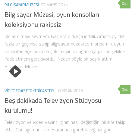
2
BILGISAYARMUZESI
03 MAYIS 2015
Bilgisayar Müzesi, oyun konsolları
koleksiyonu rakipsiz!
İddialı olmayı sevmem. Başlıkta oldukça iddialı. Ama 10 yıldan
fazla bir geçmişe sahip bilgisayarmuzesi.com projemin, oyun
konsolları açısından da çok zengin olduğunu çarpıcı bir şekilde
ifade etmem gerekiyordu…Neden böyle bir başlık attım,
Bilgisayar Müzesi...
0
VIDEOTOASTER/TRICASTER
10 NISAN 2015
Beş dakikada Televizyon Stüdyosu
kurulumu!
Televizyon ve video yayıncılığının nasıl değiştiğini birlikte takip
ettik. Günlüğümün ilk mesajlarında görebileceğiniz gibi