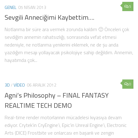
5
GENEL
05 NISAN 2013
Sevgili Anneciğimi Kaybettim….
Notlarıma bir süre ara vermek zorunda kaldım 🙁 Önceleri çok
sevdiğim annemin rahatsızlığı, sonrasında vefat etmesi
nedeniyle, ne notlarıma yenilerini eklemek, ne de şu anda
yazdığım mesajı yollayacak psikolojiye sahip değildim. Annemin,
hayatımda çok...
0
3D
/
VIDEO
06 ARALIK 2012
Agni’s Philosophy – FINAL FANTASY
REALTIME TECH DEMO
Real-time render motorlarının mücadelesi kıyasıya devam
ediyor. Crytek’in CryEngine’i, Epic’in Unreal Engine’i, Electronic
Arts (DICE) Frostbite ve onlarcası en başarılı ve zengin