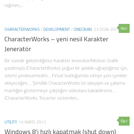
rağmen,...
0
CHARACTERWORKS
/
DEVELOPMENT
/
ONECIKAN
23 OCAK 2015
CharacterWorks – yeni nesil Karakter
Jeneratör
Bir süredir geliştirdiğimiz Karakter Jeneratör/Motion Grafik
yazılımıyla (CharacterWorks) yoğun bir şekilde uğraştığımız için,
sitemi yenileyemedim… Fırsat bulduğumda siteye yeni içerikler
ekliyeceğim…. Şimdilik CharacterWorks’ün işleyişini ve çalışma
mantığını göstermeye çalıştığım videolara bakabilirsiniz…
(CharacterWorks Tricaster sistemleri...
0
UTILITY
15 MAYIS 2013
Windows 8’i hızlı kapatmak (shut down)