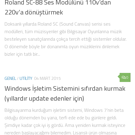
Roland SC-88 Ses Modülünü 110v’dan
220v’a dönüştürmek
Doksanlı yıllarda Roland SC (Sound Canvas) serisi ses
modülleri, tüm müzisyenler gibi Bilgisayar Oyunlarına müzik
besteleyen sanatçılarında çokça tercih ettiği sistemler oldular.
O dönemde böyle bir donanımla oyun müziklerini dinlemek
bizler için tatlı bir...
0
GENEL
/
UTILITY
04 MART 2015
Windows İşletim Sistemini sıfırdan kurmak
(yıllardır update edenler için)
Bilgisayarıma kurduğum işletim sistemi, Windows 7’nin beta
olduğu dönemden bu yana, terfi ede ede bu günlere geldi.
Şimdiye kadar çok iyi iş gördü. Ama yeniden kurmak isteyince
nereden başlayacağımı bilemedim. Lisanslı ürün olmasına