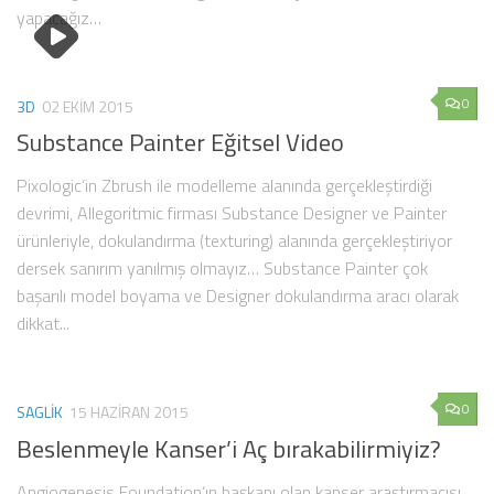
yapacağız…
0
3D
02 EKIM 2015
Substance Painter Eğitsel Video
Pixologic’in Zbrush ile modelleme alanında gerçekleştirdiği
devrimi, Allegoritmic firması Substance Designer ve Painter
ürünleriyle, dokulandırma (texturing) alanında gerçekleştiriyor
dersek sanırım yanılmış olmayız… Substance Painter çok
başarılı model boyama ve Designer dokulandırma aracı olarak
dikkat...
0
SAGLIK
15 HAZIRAN 2015
Beslenmeyle Kanser’i Aç bırakabilirmiyiz?
Angiogenesis Foundation’ın başkanı olan kanser araştırmacısı