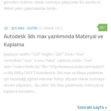
görselleri realtime olarak sunmaya çalışıyorlar. Bu alanda en
dikkat çekici çalışmalardan biride...
1
3D
/
3DS MAX
/
EGITIM
01 ARALIK 2012
Autodesk 3ds max yazılımında Materyal ve
Kaplama
[jwplayer width=”500″ height=”280″ Dock=”true”
controlbar=”over” icons=”false” captions.state=”true”
skin=”/video/bekle.zip” file=”http://www.youtube.com/watch?
v=Wy7bBLy7V6Y”] Autodesk’in 3ds max ve Maya yazılımları
için hazırladığı eğitsel videoları Türkçe altyazılı olarak sunmaya
devam ediyorum… Bu sefer 3ds Max yazılımında materyal ve
kaplama konularını...
Sonraki sayfa »