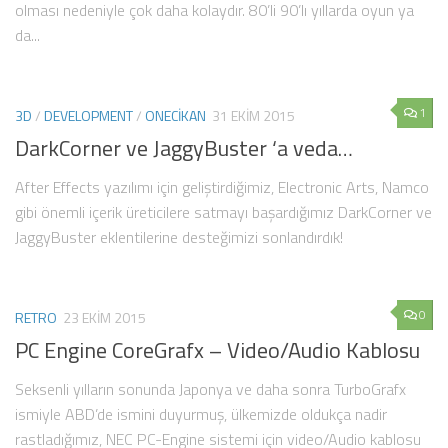
olması nedeniyle çok daha kolaydır. 80’li 90’lı yıllarda oyun ya
da...
1
3D
/
DEVELOPMENT
/
ONECIKAN
31 EKIM 2015
DarkCorner ve JaggyBuster ‘a veda…
After Effects yazılımı için geliştirdiğimiz, Electronic Arts, Namco
gibi önemli içerik üreticilere satmayı başardığımız DarkCorner ve
JaggyBuster eklentilerine desteğimizi sonlandırdık!
0
RETRO
23 EKIM 2015
PC Engine CoreGrafx – Video/Audio Kablosu
Seksenli yılların sonunda Japonya ve daha sonra TurboGrafx
ismiyle ABD’de ismini duyurmuş, ülkemizde oldukça nadir
rastladığımız, NEC PC-Engine sistemi için video/Audio kablosu