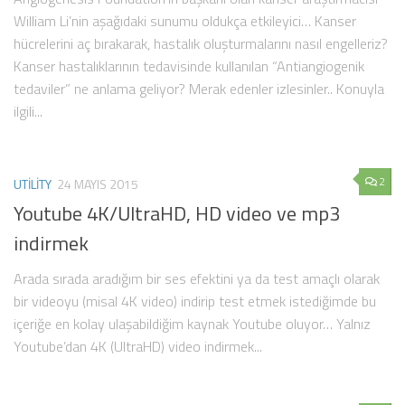
William Li’nin aşağıdaki sunumu oldukça etkileyici… Kanser
hücrelerini aç bırakarak, hastalık oluşturmalarını nasıl engelleriz?
Kanser hastalıklarının tedavisinde kullanılan “Antiangiogenik
tedaviler” ne anlama geliyor? Merak edenler izlesinler.. Konuyla
ilgili...
2
UTILITY
24 MAYIS 2015
Youtube 4K/UltraHD, HD video ve mp3
indirmek
Arada sırada aradığım bir ses efektini ya da test amaçlı olarak
bir videoyu (misal 4K video) indirip test etmek istediğimde bu
içeriğe en kolay ulaşabildiğim kaynak Youtube oluyor… Yalnız
Youtube’dan 4K (UltraHD) video indirmek...